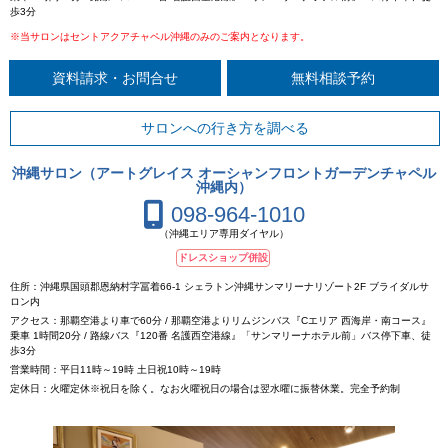
歩3分
※当サロンはセントアクアチャペル沖縄のみのご案内となります。
資料請求・お問合せ
無料相談予約
サロンへの行き方を調べる
沖縄サロン（アートグレイス オーシャンフロントガーデンチャペル
沖縄内）
098-964-1010
（沖縄エリア専用ダイヤル）
ドレスショップ併設
住所：沖縄県国頭郡恩納村字冨着66-1 シェラトン沖縄サンマリーナリゾート2F ブライダルサ
ロン内
アクセス：那覇空港より車で60分 / 那覇空港よりリムジンバス『Cエリア 西海岸・南コース』
乗車 1時間20分 / 路線バス『120番 名護西空港線』「サンマリーナホテル前」バス停下車、徒
歩3分
営業時間：平日11時～19時 土日祝10時～19時
定休日：火曜定休※祝日を除く。なお火曜祝日の場合は翌水曜に振替休業。完全予約制