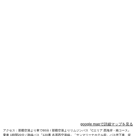
google mapで詳細マップを見る
アクセス：那覇空港より車で60分 / 那覇空港よりリムジンバス『Cエリア 西海岸・南コース』
乗車 1時間20分 / 路線バス『120番 名護西空港線』「サンマリーナホテル前」バス停下車、徒