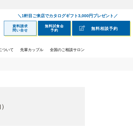
いろ 家族挙式のチャペル婚
1軒目ご来店でカタログギフト3,000円プレゼント
資料請求
無料試食会
無料相談予約
問い合せ
予約
について
先輩カップル
全国のご相談サロン
内）