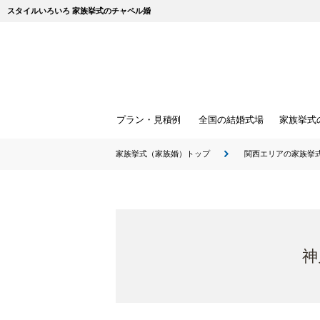
スタイルいろいろ 家族挙式のチャペル婚
プラン・見積例
全国の結婚式場
家族挙式
家族挙式（家族婚）トップ
関西エリアの家族挙
神