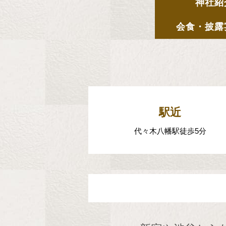
神社紹
会食・披露
駅近
代々木八幡駅徒歩5分