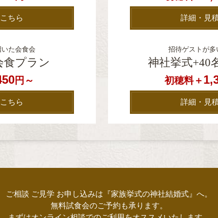
こちら
詳細・見
招いた会食会
招待ゲストが多
会食プラン
神社挙式+4
450
1,
円～
初穂料＋
こちら
詳細・見
ご相談 ご見学 お申し込みは『家族挙式の神社結婚式』へ。
無料試食会のご予約も承ります。
まずはオンライン相談でのご利用をオススメいたします。