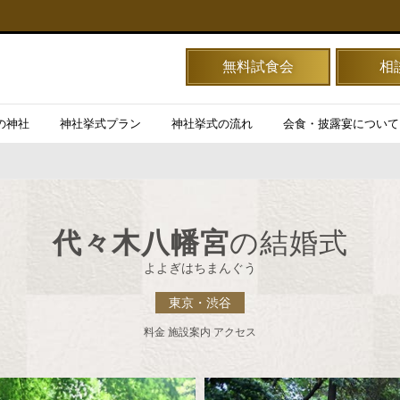
無料試食会
相
の神社
神社挙式プラン
神社挙式の流れ
会食・披露宴について
代々木八幡宮
の結婚式
よよぎはちまんぐう
東京・渋谷
料金 施設案内 アクセス