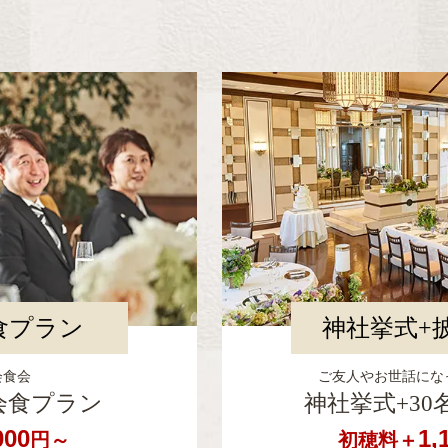
食プラン
神社挙式+
会食会
ご友人やお世話にな
会食プラン
神社挙式+3
000
1,
円～
初穂料＋