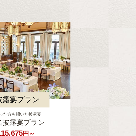
披露宴プラン
った方も招いた披露宴
0名披露宴プラン
115,675
円～