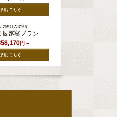
積例はこちら
い方向けの披露宴
0名披露宴プラン
358,170
円～
積例はこちら