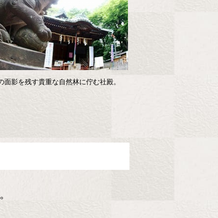
の面影を残す貴重な自然林に佇む社殿。
。