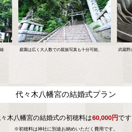
線
庭園は広く大人数での親族写真も十分可能。
武蔵野
代々木八幡宮の結婚式プラン
代々木八幡宮の結婚式の初穂料は
60,000円
です
※初穂料は神社に別途お納めいただく費用です。