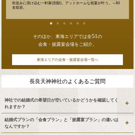
街並みに溶け込む一軒家(別邸)。アットホームな祝宴が叶う。～80
名収容。
51
そのほか、東海エリアでは全
の
会食・披露宴会場をご紹介。
東海エリアの会食・披露宴会場一覧へ
長良天神神社のよくあるご質問
神社での結婚式の希望日が空いているかどうかを確認してく
れますか？
結婚式プランの「会食プラン」と「披露宴プラン」の違いは
なんですか？