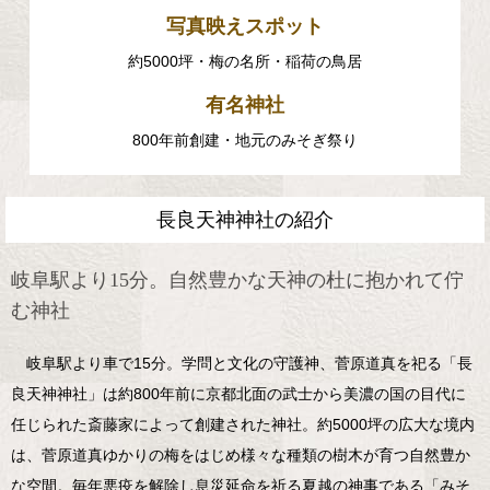
写真映えスポット
約5000坪・梅の名所・稲荷の鳥居
有名神社
800年前創建・地元のみそぎ祭り
長良天神神社の紹介
岐阜駅より15分。自然豊かな天神の杜に抱かれて佇
む神社
岐阜駅より車で15分。学問と文化の守護神、菅原道真を祀る「長
良天神神社」は約800年前に京都北面の武士から美濃の国の目代に
任じられた斎藤家によって創建された神社。約5000坪の広大な境内
は、菅原道真ゆかりの梅をはじめ様々な種類の樹木が育つ自然豊か
な空間。毎年悪疫を解除し息災延命を祈る夏越の神事である「みそ