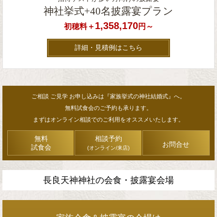
神社挙式+40名披露宴プラン
1,358,170
初穂料＋
円～
詳細・見積例はこちら
ご相談 ご見学 お申し込みは『家族挙式の神社結婚式』へ。
無料試食会のご予約も承ります。
まずはオンライン相談でのご利用をオススメいたします。
無料
相談予約
お問合せ
試食会
(オンライン/来店)
長良天神神社の会食・披露宴会場