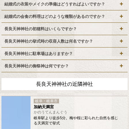
結婚式の衣装やメイクの準備はどうすればよいですか？
結婚式の会食の料理はどのような種類があるのですか？
長良天神神社の初穂料はいくらですか？
長良天神神社の挙式時の収容人数は何名ですか？
長良天神神社に駐車場はありますか？
長良天神神社の御祭神は何ですか？
長良天神神社の近隣神社
岐阜・岐阜市
加納天満宮
かのうてんまんぐう
岐阜駅より徒歩5分。梅や桜に彩られた自然を感じ
る天満宮で挙式