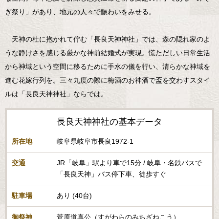
ぎ祭り」があり、地元の人々で賑わいをみせる。
天神の杜に抱かれて佇む「長良天神神社」では、森の隠れ家のよ
うな静けさを感じる厳かな神前結婚式が実現。慌ただしい日常生活
から神域という空間に移るために手水の儀を行い、清らかな神域を
進む花嫁行列を。三々九度の際に梅酒のお神酒で盃を交わすスタイ
ルは「長良天神神社」ならでは。
長良天神神社の基本データ
所在地
岐阜県岐阜市長良1972-1
交通
JR「岐阜」駅より車で15分 / 岐阜・名鉄バスで
「長良天神」バス停下車、徒歩すぐ
駐車場
あり (40台)
御祭神
菅原道真公（すがわらのみちざねこう）