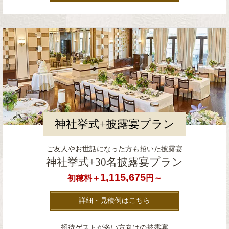
神社挙式+披露宴プラン
ご友人やお世話になった方も招いた披露宴
神社挙式+30名披露宴プラン
1,115,675
初穂料＋
円～
詳細・見積例はこちら
招待ゲストが多い方向けの披露宴