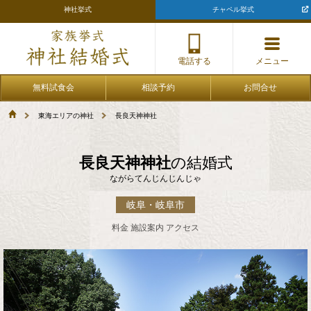
神社挙式
チャペル挙式
神社結婚式トップ
神社挙式プラン
電話する
メニュー
全国の提携神社一覧
無料試食会
相談予約
お問合せ
東海エリアの神社
長良天神神社
神社挙式の流れ
会食・披露宴について
長良天神神社
の結婚式
ながらてんじんじんじゃ
衣装
岐阜・岐阜市
ご相談サロン
料金 施設案内 アクセス
無料試食会
相談予約
お問合せ