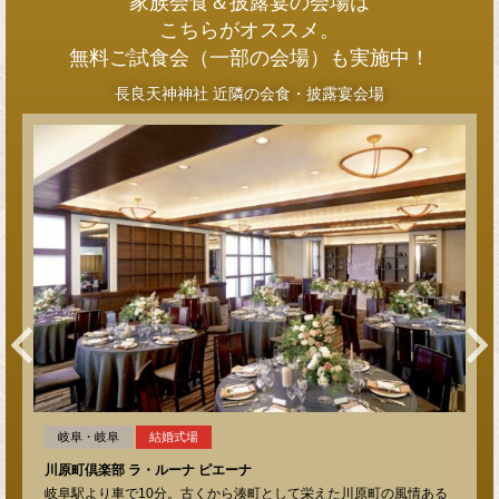
家族会食＆披露宴の会場は
こちらがオススメ。
無料ご試食会（一部の会場）も実施中！
長良天神神社 近隣の会食・披露宴会場
岐阜・岐阜
結婚式場
川原町倶楽部 ラ・ルーナ ピエーナ
岐阜駅より車で10分。古くから湊町として栄えた川原町の風情ある